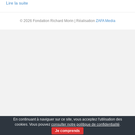
Lire la suite
© 2026 Fondation Richard Morin
|
Réalisation
ZAFA Media
En continuant à naviguer sur ce site, vous acceptez l'utilisation des
cookies. Vous pouvez
consulter notre politique de confidentialité
.
Je comprends